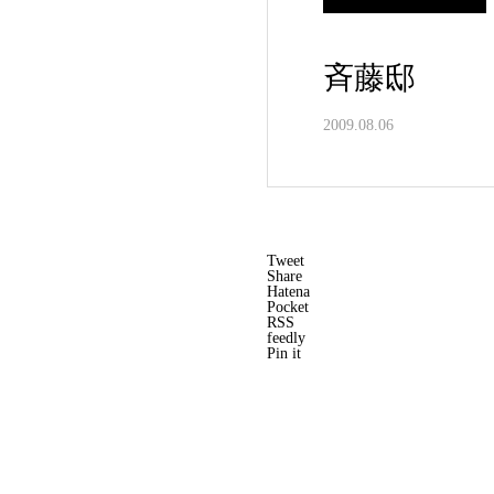
斉藤邸
2009.08.06
Tweet
Share
Hatena
Pocket
RSS
feedly
Pin it