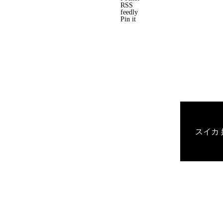
RSS
feedly
Pin it
スイカ