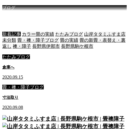
ブログ
店
主
が
日
々
を
綴
る
新着記事
カラー畳の実績
たたみブログ
山岸タタミふすま店
未分類
畳・襖・障子ブログ
畳の実績
畳の新畳・表替え・裏
返し
襖・障子
長野県伊那市
長野県駒ケ根市
たたみブログ
倉庫へ
2020.09.15
畳・襖・障子ブログ
寸法取り
2020.09.08