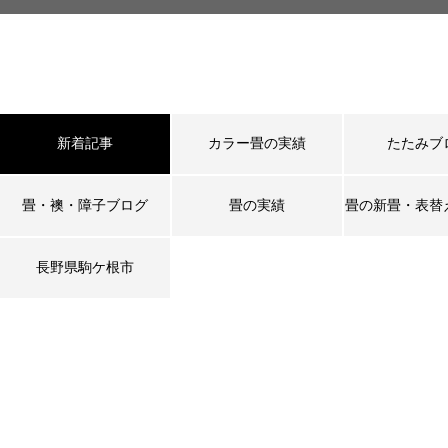
新着記事
カラー畳の実績
たたみブ
畳・襖・障子ブログ
畳の実績
畳の新畳・表替
長野県駒ケ根市