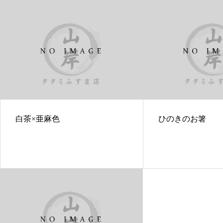
白茶×亜麻色
ひのきのお箸