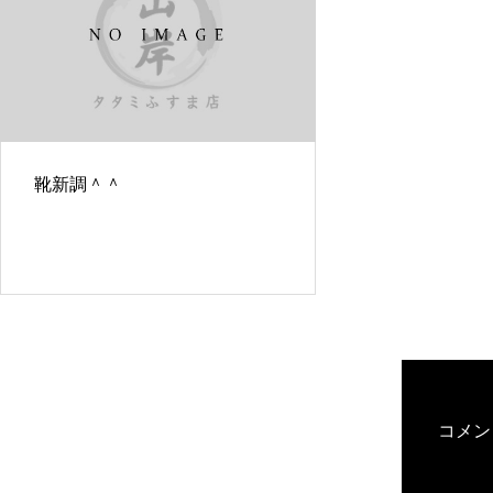
靴新調＾＾
コメン