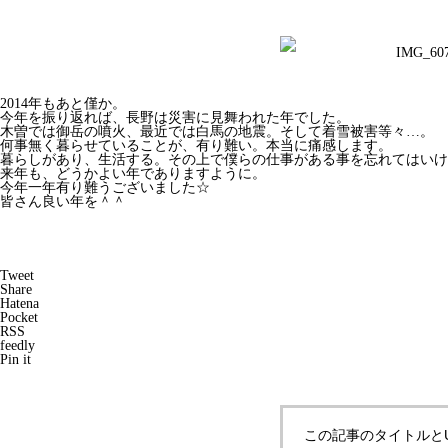
2014年もあと僅か。
今年を振り返れば、長野は災害に見舞われた年でした。
木曽では御岳の噴火、最近では白馬の地震。そして着雪被害等々…。
何事無く暮らせていることが、有り難い。本当に痛感します。
暮らしがあり、生活する。その上で僕らの仕事がある事を忘れてはいけ
来年も、どうかよい年でありますように。
今年一年有り難うございました☆
皆さん良い年を＾＾
Tweet
Share
Hatena
Pocket
RSS
feedly
Pin it
この記事のタイトルと