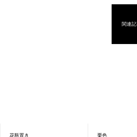
関連記
花瓶置き
栗色