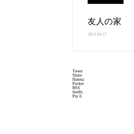
友人の家
2013.04.17
Tweet
Share
Hatena
Pocket
RSS
feedly
Pin it