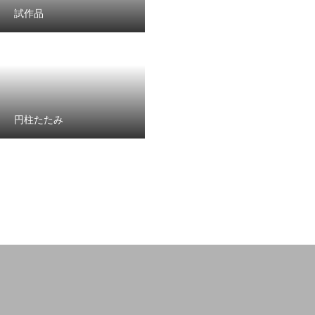
試作品
円柱たたみ