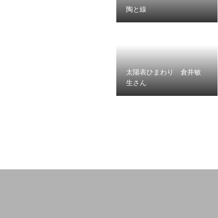
陶と線
太陽表ひまわり 倉井敏
生さん