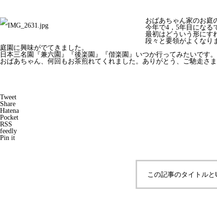
おばあちゃん家のお庭
今年で4，5年目になる
最初はどういう形にす
段々と要領がよくなり
庭園に興味がでてきました。
日本三名園『兼六園』『後楽園』『偕楽園』いつか行ってみたいです。
おばあちゃん、何回もお茶煎れてくれました。ありがとう、ご馳走さま
Tweet
Share
Hatena
Pocket
RSS
feedly
Pin it
この記事のタイトルと