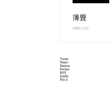
薄畳
2009.12.03
Tweet
Share
Hatena
Pocket
RSS
feedly
Pin it