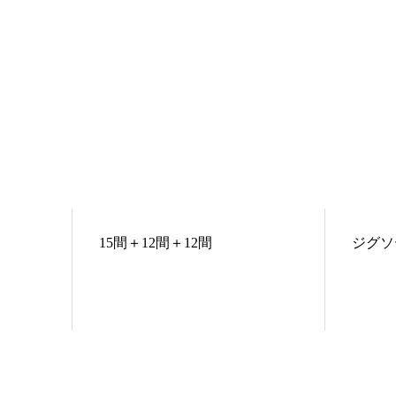
15間＋12間＋12間
ジグソ