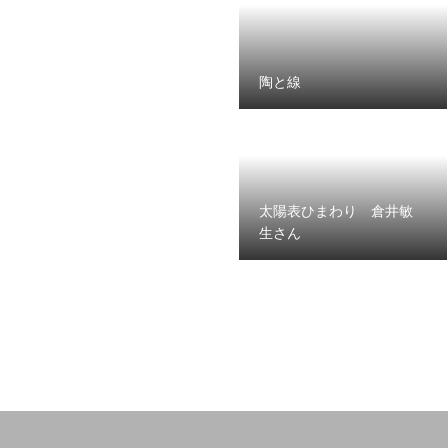
陶と線
太陽表ひまわり 倉井敏
生さん