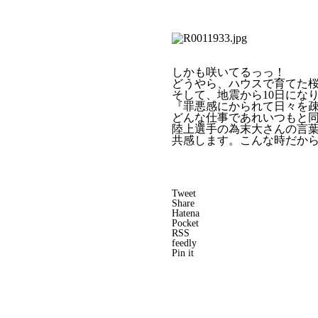
しかも咲いてるっっ！
どうやら、ハウスで育てた
そして、地震から10日にな
『罪悪感にかられて日々を
どんな仕事であれいつもと
陸上選手の為末大さんの言
共感します。こんな時だか
Tweet
Share
Hatena
Pocket
RSS
feedly
Pin it