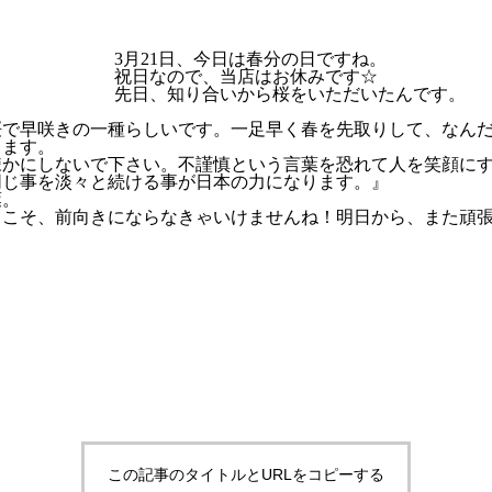
3月21日、今日は春分の日ですね。
祝日なので、当店はお休みです☆
先日、知り合いから桜をいただいたんです。
桜で早咲きの一種らしいです。一足早く春を先取りして、なん
ります。
疎かにしないで下さい。不謹慎という言葉を恐れて人を笑顔に
同じ事を淡々と続ける事が日本の力になります。』
葉。
らこそ、前向きにならなきゃいけませんね！明日から、また頑
この記事のタイトルとURLをコピーする