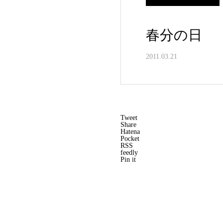
春分の日
2011.03.21
Tweet
Share
Hatena
Pocket
RSS
feedly
Pin it