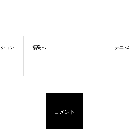
クション
福島へ
デニム
コメント