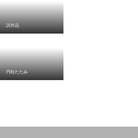
試作品
円柱たたみ