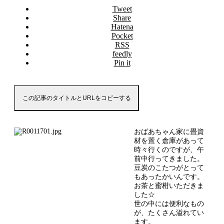
Tweet
Share
Hatena
Pocket
RSS
feedly
Pin it
この記事のタイトルとURLをコピーする
おばあちゃん家に畳資
材を置く倉庫があって
時々行くのですが、午
前中行ってきました。
豆炭のこたつがとって
もあったかいんです。
お茶と蜜柑いただきま
した☆
世の中には便利なもの
が、たくさん溢れてい
ます。