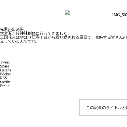
先週の出来事。
大宮五十鈴神社例祭に行ってきました。
三国花火はやはり圧巻！昔から繰り返される風景で、奉納する皆さんの
立っているんですね。
Tweet
Share
Hatena
Pocket
RSS
feedly
Pin it
この記事のタイトルと