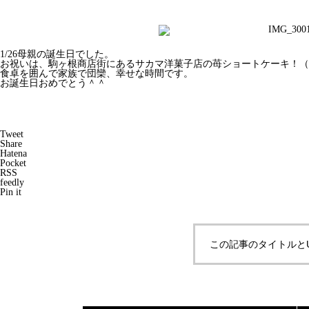
1/26母親の誕生日でした。
お祝いは、駒ヶ根商店街にあるサカマ洋菓子店の苺ショートケーキ！（
食卓を囲んで家族で団欒、幸せな時間です。
お誕生日おめでとう＾＾
Tweet
Share
Hatena
Pocket
RSS
feedly
Pin it
この記事のタイトルと