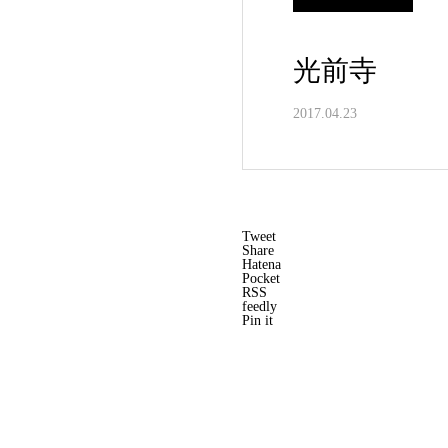
光前寺
2017.04.23
Tweet
Share
Hatena
Pocket
RSS
feedly
Pin it