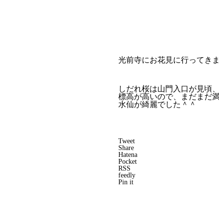
光前寺にお花見に行ってき
しだれ桜は山門入口が見頃
標高が高いので、まだまだ
水仙が綺麗でした＾＾
Tweet
Share
Hatena
Pocket
RSS
feedly
Pin it