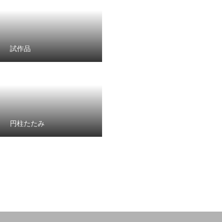
試作品
円柱たたみ