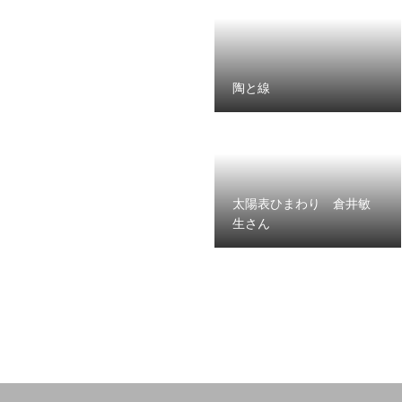
陶と線
太陽表ひまわり 倉井敏
生さん