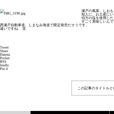
瀬戸の風菜、しおも
知人に、お土産にい
伯方の塩を使用した
すごく美味しいんで
西瀬戸自動車道、しまなみ海道で限定発売だそうです。
遠いですね… 笑
Tweet
Share
Hatena
Pocket
RSS
feedly
Pin it
この記事のタイトルと