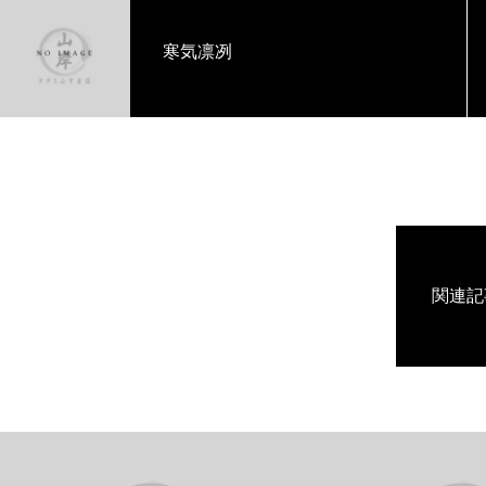
寒気凛冽
関連記