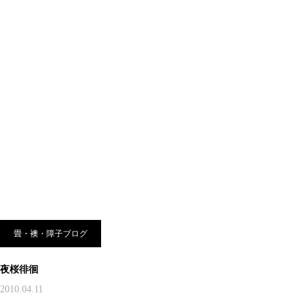
畳・襖・障子ブログ
夜桜徘徊
2010.04.11