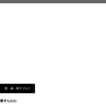
畳・襖・障子ブログ
番犬ちわわ