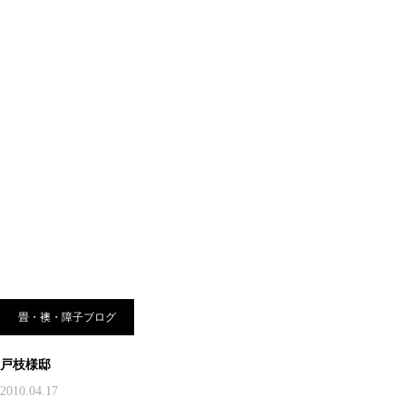
畳・襖・障子ブログ
戸枝様邸
2010.04.17