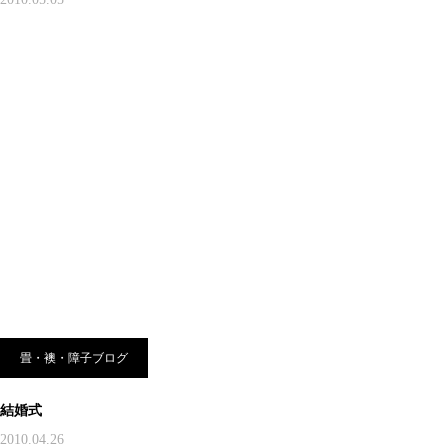
畳・襖・障子ブログ
結婚式
2010.04.26