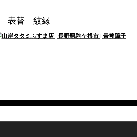
 表替 紋縁